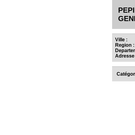
PEP
GEN
Ville :
Region :
Departem
Adresse 
Catégor