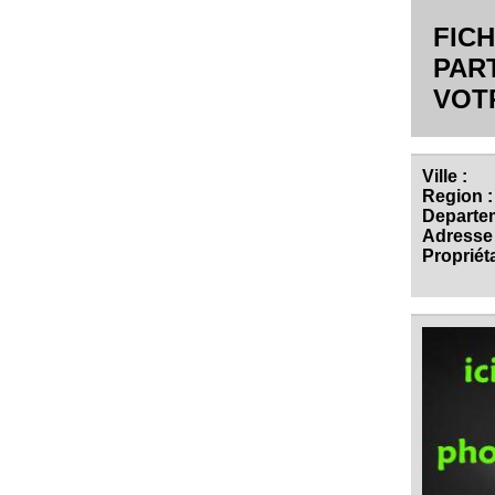
FIC
PART
VOT
Ville :
Region :
Departem
Adresse 
Propriéta