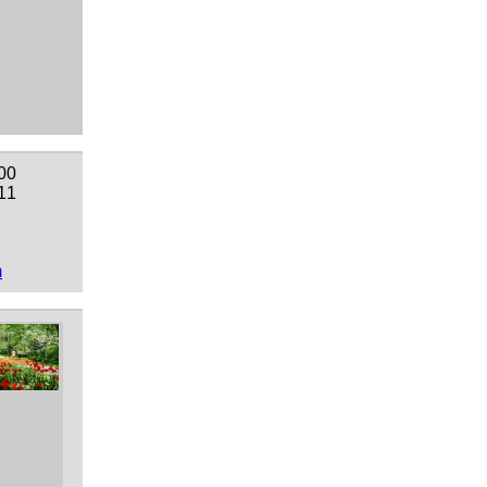
00
11
m