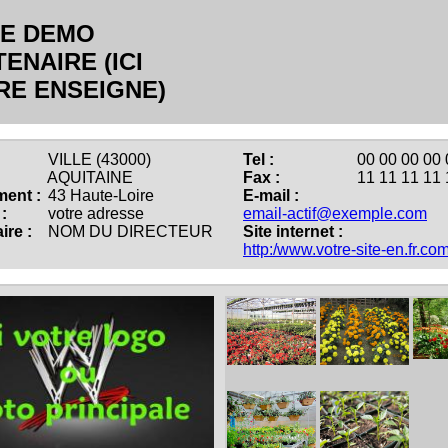
HE DEMO
ENAIRE (ICI
RE ENSEIGNE)
VILLE (43000)
Tel :
00 00 00 00 
AQUITAINE
Fax :
11 11 11 11 
ent :
43 Haute-Loire
E-mail :
:
votre adresse
email-actif@exemple.com
ire :
NOM DU DIRECTEUR
Site internet :
http:/www.votre-site-en.fr.co