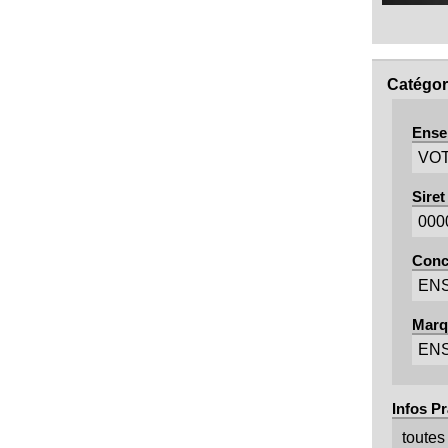
Catégor
Ense
VO
Siret 
000
Conc
EN
Marq
EN
Infos P
toutes