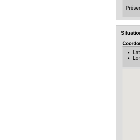
Présent
Situati
Coordo
Lat
Lon