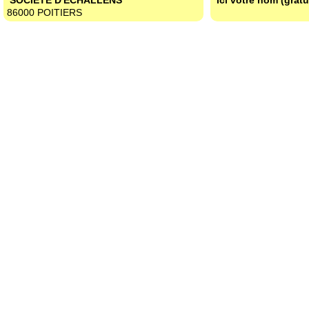
SOCIETE D'ECHALLENS
Ici votre nom (gratu
86000 POITIERS