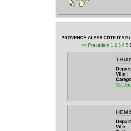
PROVENCE-ALPES CÔTE D'AZUR 
<< Précédent
1
2
3
4
5
TRIA
Depart
Ville :
Catégo
Voir Fi
HEMI
Depart
Ville :